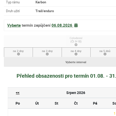
Typ rámu
Karbon
Druh užití
Trail/enduro
Vyberte
termín zapůjčení
06.08.2026
Celodenní
(Čt 9-18)
na 2 dny
na 3 dny
na 4 dny
na 5 dnů
Vyberte interval
Přehled obsazenosti pro termín 01.08. - 3
<<
Srpen 2026
Po
Út
St
Čt
Pá
S
1