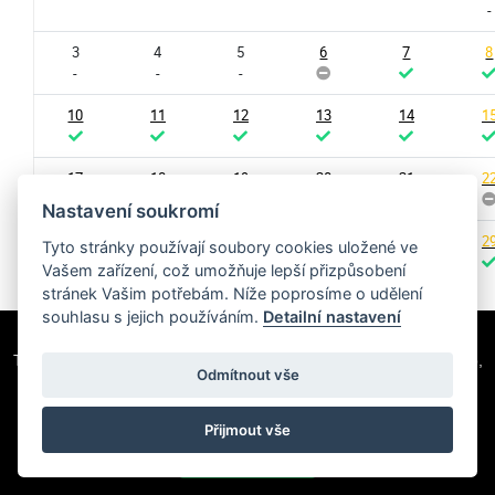
-
3
4
5
6
7
8
-
-
-
10
11
12
13
14
1
17
18
19
20
21
2
Nastavení soukromí
24
25
26
27
28
2
Tyto stránky používají soubory cookies uložené ve
Vašem zařízení, což umožňuje lepší přizpůsobení
stránek Vašim potřebám. Níže poprosíme o udělení
31
souhlasu s jejich používáním.
Detailní nastavení
Tato webová stránka používá soubory cookie k poskytování služeb,
Odmítnout vše
personalizaci reklam a analýze provozu. Více informací
najdete
zde
Přijmout vše
SOUHLASÍM