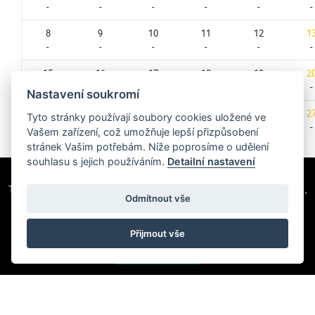
-
-
-
-
-
-
8
9
10
11
12
1
-
-
-
-
-
-
15
16
17
18
19
2
-
-
-
-
-
-
Nastavení soukromí
22
23
24
25
26
2
Tyto stránky používají soubory cookies uložené ve
-
-
-
-
-
-
Vašem zařízení, což umožňuje lepší přizpůsobení
stránek Vašim potřebám. Níže poprosíme o udělení
29
30
souhlasu s jejich používáním.
Detailní nastavení
-
-
Tato webová stránka používá soubory cookie k poskytování služeb,
Odmítnout vše
personalizaci reklam a analýze provozu. Více informací
najdete
zde
Přijmout vše
SOUHLASÍM
SINGLETRAIL Moravský kras - Jedovnice
| © 2026 Všechna práva vyhrazena
Tento online
rezervační systém
pohání Rezervátor.cz
Obchodní podmínky
| Obchodní provozovatel
NAKOLO s.r.o.
|
Nastavení