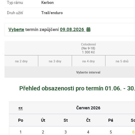
Typ rámu
Karbon
Druh užití
Trail/enduro
Vyberte
termín zapůjčení
09.08.2026
Celodenní
(Ne 9-18)
1 300 Kč
na 2 dny
na 3 dny
na 4 dny
na 5 dnů
Vyberte interval
Přehled obsazenosti pro termín 01.06. - 3
<<
Červen 2026
Po
Út
St
Čt
Pá
S
1
2
3
4
5
6