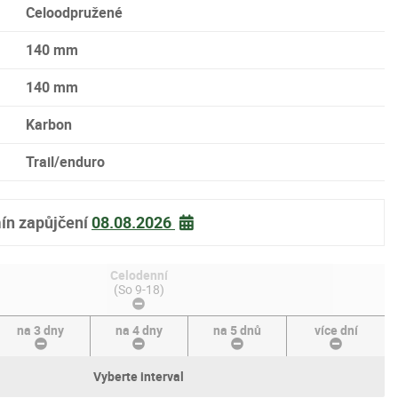
Celoodpružené
140 mm
140 mm
Karbon
Trail/enduro
ín zapůjčení
08.08.2026
Celodenní
(So 9-18)
na 3 dny
na 4 dny
na 5 dnů
více dní
Vyberte interval