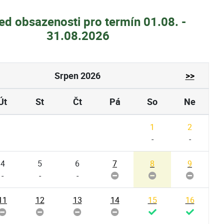
ed obsazenosti pro termín 01.08. -
31.08.2026
Srpen 2026
>>
Út
St
Čt
Pá
So
Ne
1
2
-
-
4
5
6
7
8
9
-
-
-
11
12
13
14
15
16