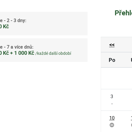
Přehl
e - 2 - 3 dny:
0 Kč
<<
e - 7 a více dnů:
0 Kč + 1 000 Kč
/každé další období
Po
3
-
10