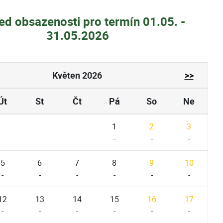
ed obsazenosti pro termín 01.05. -
31.05.2026
Květen 2026
>>
Út
St
Čt
Pá
So
Ne
1
2
3
-
-
-
5
6
7
8
9
10
-
-
-
-
-
-
12
13
14
15
16
17
-
-
-
-
-
-