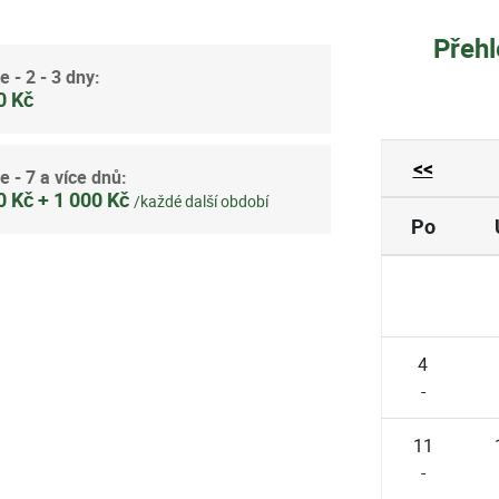
Přehl
e - 2 - 3 dny:
0 Kč
<<
e - 7 a více dnů:
0 Kč + 1 000 Kč
/každé další období
Po
4
-
11
-