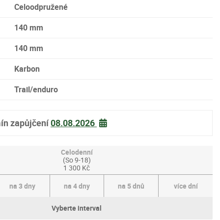
Celoodpružené
140 mm
140 mm
Karbon
Trail/enduro
ín zapůjčení
08.08.2026
Celodenní
(So 9-18)
1 300 Kč
na 3 dny
na 4 dny
na 5 dnů
více dní
Vyberte interval