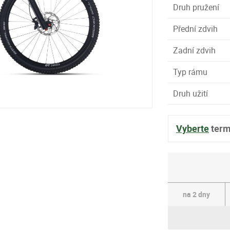
Druh pružení
Přední zdvih
Zadní zdvih
Typ rámu
Druh užití
Vyberte
term
na 2 dny