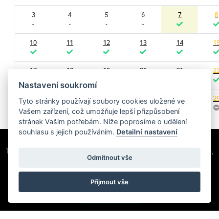
3
4
5
6
7
8
-
-
-
-
10
11
12
13
14
1
17
18
19
20
21
2
Nastavení soukromí
24
25
26
27
28
2
Tyto stránky používají soubory cookies uložené ve
Vašem zařízení, což umožňuje lepší přizpůsobení
stránek Vašim potřebám. Níže poprosíme o udělení
31
souhlasu s jejich používáním.
Detailní nastavení
Tato webová stránka používá soubory cookie k poskytování služeb,
Odmítnout vše
personalizaci reklam a analýze provozu. Více informací
najdete
zde
Přijmout vše
SOUHLASÍM