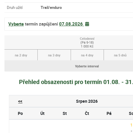
Druh užití
Trail/enduro
Vyberte
termín zapůjčení
07.08.2026
Celodenní
(Pá 9-18)
1 000 Kč
na 2 dny
na 3 dny
na 4 dny
na 5 dnů
Vyberte interval
Přehled obsazenosti pro termín 01.08. - 3
<<
Srpen 2026
Po
Út
St
Čt
Pá
S
1
-